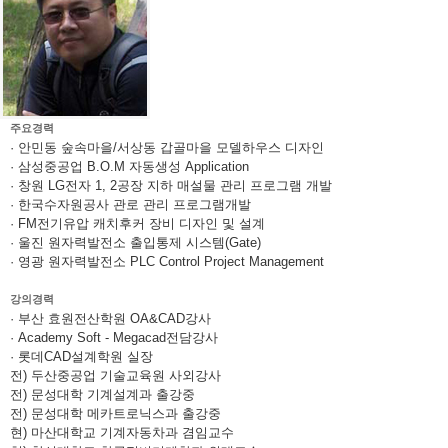
주요경력
· 안민동 숲속마을/서상동 갑골마을 모델하우스 디자인
· 삼성중공업 B.O.M 자동생성 Application
· 창원 LG전자 1, 2공장 지하 매설물 관리 프로그램 개발
· 한국수자원공사 관로 관리 프로그램개발
· FM전기유압 캐치후커 장비 디자인 및 설계
· 울진 원자력발전소 출입통제 시스템(Gate)
· 영광 원자력발전소 PLC Control Project Management
강의경력
· 부산 효원전산학원 OA&CAD강사
· Academy Soft - Megacad전담강사
· 롯데CAD설계학원 실장
전) 두산중공업 기술교육원 사외강사
전) 문성대학 기계설계과 출강중
전) 문성대학 메카트로닉스과 출강중
현) 마산대학교 기계자동차과 겸임교수