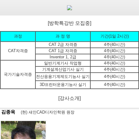
[방학특강반 모집중]
과정
과 정 명
기간(1일 2시간)
CAT 2급 자격증
4주(40시간)
CAT자격증
CAT 1급 자격증
4주(40시간)
Inventor 1, 2급
4주(40시간)
일반기계기사 작업형
4주(40시간)
기계설계산업기사 실기
4주(40시간)
국가기술자격증
전산응용기계제도기능사 실기
4주(40시간)
3D프린터운용기능사 실기
4주(40시간)
[강사소개]
김종욱
(현) 새인CAD디자인학원 원장