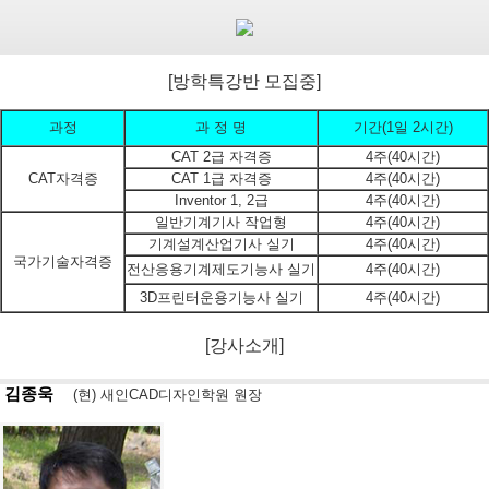
[방학특강반 모집중]
과정
과 정 명
기간(1일 2시간)
CAT 2급 자격증
4주(40시간)
CAT자격증
CAT 1급 자격증
4주(40시간)
Inventor 1, 2급
4주(40시간)
일반기계기사 작업형
4주(40시간)
기계설계산업기사 실기
4주(40시간)
국가기술자격증
전산응용기계제도기능사 실기
4주(40시간)
3D프린터운용기능사 실기
4주(40시간)
[강사소개]
김종욱
(현) 새인CAD디자인학원 원장