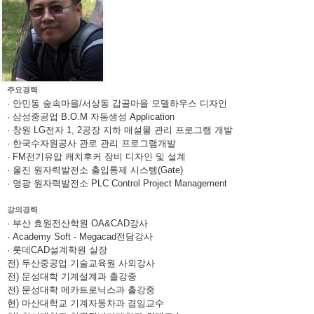
주요경력
· 안민동 숲속마을/서상동 갑골마을 모델하우스 디자인
· 삼성중공업 B.O.M 자동생성 Application
· 창원 LG전자 1, 2공장 지하 매설물 관리 프로그램 개발
· 한국수자원공사 관로 관리 프로그램개발
· FM전기유압 캐치후커 장비 디자인 및 설계
· 울진 원자력발전소 출입통제 시스템(Gate)
· 영광 원자력발전소 PLC Control Project Management
강의경력
· 부산 효원전산학원 OA&CAD강사
· Academy Soft - Megacad전담강사
· 롯데CAD설계학원 실장
전) 두산중공업 기술교육원 사외강사
전) 문성대학 기계설계과 출강중
전) 문성대학 메카트로닉스과 출강중
현) 마산대학교 기계자동차과 겸임교수