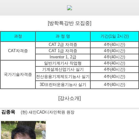
[방학특강반 모집중]
과정
과 정 명
기간(1일 2시간)
CAT 2급 자격증
4주(40시간)
CAT자격증
CAT 1급 자격증
4주(40시간)
Inventor 1, 2급
4주(40시간)
일반기계기사 작업형
4주(40시간)
기계설계산업기사 실기
4주(40시간)
국가기술자격증
전산응용기계제도기능사 실기
4주(40시간)
3D프린터운용기능사 실기
4주(40시간)
[강사소개]
김종욱
(현) 새인CAD디자인학원 원장