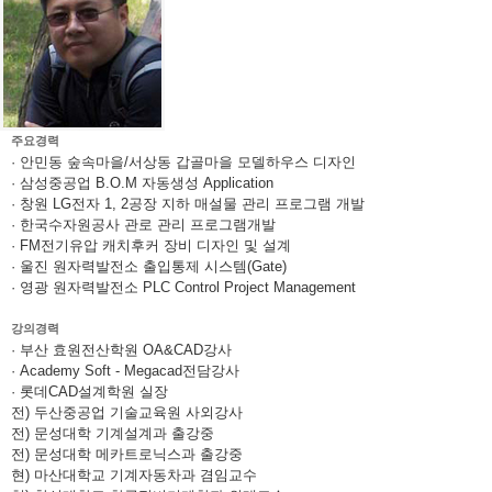
주요경력
· 안민동 숲속마을/서상동 갑골마을 모델하우스 디자인
· 삼성중공업 B.O.M 자동생성 Application
· 창원 LG전자 1, 2공장 지하 매설물 관리 프로그램 개발
· 한국수자원공사 관로 관리 프로그램개발
· FM전기유압 캐치후커 장비 디자인 및 설계
· 울진 원자력발전소 출입통제 시스템(Gate)
· 영광 원자력발전소 PLC Control Project Management
강의경력
· 부산 효원전산학원 OA&CAD강사
· Academy Soft - Megacad전담강사
· 롯데CAD설계학원 실장
전) 두산중공업 기술교육원 사외강사
전) 문성대학 기계설계과 출강중
전) 문성대학 메카트로닉스과 출강중
현) 마산대학교 기계자동차과 겸임교수