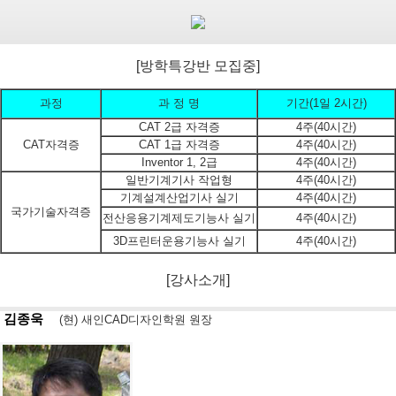
[방학특강반 모집중]
과정
과 정 명
기간(1일 2시간)
CAT 2급 자격증
4주(40시간)
CAT자격증
CAT 1급 자격증
4주(40시간)
Inventor 1, 2급
4주(40시간)
일반기계기사 작업형
4주(40시간)
기계설계산업기사 실기
4주(40시간)
국가기술자격증
전산응용기계제도기능사 실기
4주(40시간)
3D프린터운용기능사 실기
4주(40시간)
[강사소개]
김종욱
(현) 새인CAD디자인학원 원장