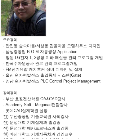
주요경력
· 안민동 숲속마을/서상동 갑골마을 모델하우스 디자인
· 삼성중공업 B.O.M 자동생성 Application
· 창원 LG전자 1, 2공장 지하 매설물 관리 프로그램 개발
· 한국수자원공사 관로 관리 프로그램개발
· FM전기유압 캐치후커 장비 디자인 및 설계
· 울진 원자력발전소 출입통제 시스템(Gate)
· 영광 원자력발전소 PLC Control Project Management
강의경력
· 부산 효원전산학원 OA&CAD강사
· Academy Soft - Megacad전담강사
· 롯데CAD설계학원 실장
전) 두산중공업 기술교육원 사외강사
전) 문성대학 기계설계과 출강중
전) 문성대학 메카트로닉스과 출강중
현) 마산대학교 기계자동차과 겸임교수