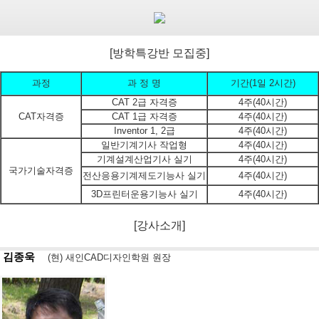
[방학특강반 모집중]
과정
과 정 명
기간(1일 2시간)
CAT 2급 자격증
4주(40시간)
CAT자격증
CAT 1급 자격증
4주(40시간)
Inventor 1, 2급
4주(40시간)
일반기계기사 작업형
4주(40시간)
기계설계산업기사 실기
4주(40시간)
국가기술자격증
전산응용기계제도기능사 실기
4주(40시간)
3D프린터운용기능사 실기
4주(40시간)
[강사소개]
김종욱
(현) 새인CAD디자인학원 원장