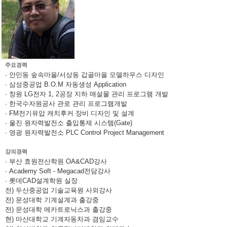
주요경력
· 안민동 숲속마을/서상동 갑골마을 모델하우스 디자인
· 삼성중공업 B.O.M 자동생성 Application
· 창원 LG전자 1, 2공장 지하 매설물 관리 프로그램 개발
· 한국수자원공사 관로 관리 프로그램개발
· FM전기유압 캐치후커 장비 디자인 및 설계
· 울진 원자력발전소 출입통제 시스템(Gate)
· 영광 원자력발전소 PLC Control Project Management
강의경력
· 부산 효원전산학원 OA&CAD강사
· Academy Soft - Megacad전담강사
· 롯데CAD설계학원 실장
전) 두산중공업 기술교육원 사외강사
전) 문성대학 기계설계과 출강중
전) 문성대학 메카트로닉스과 출강중
현) 마산대학교 기계자동차과 겸임교수