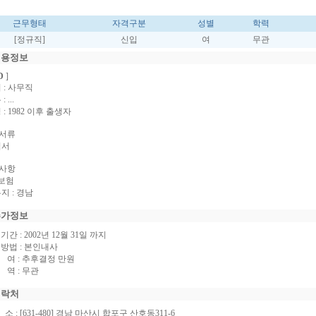
근무형태
자격구분
성별
학력
[정규직]
신입
여
무관
채용정보
D
]
서 : 사무직
: ...
 : 1982 이후 출생자
출서류
력서
타사항
대보험
무지 : 경남
추가정보
 기간 : 2002년 12월 31일 까지
수 방법 : 본인내사
 여 : 추후결정 만원
 역 : 무관
연락처
 소 : [631-480] 경남 마산시 합포구 산호동311-6