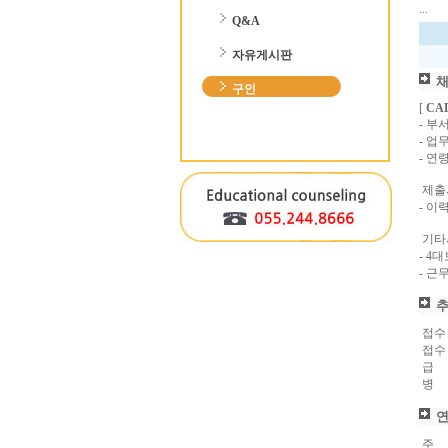
...
Q&A
자유게시판
구인
[
CA
- 부
- 업무 
- 연령
 제
- 이
 기
- 4
- 근
 접수
 접
 급
 병
 주